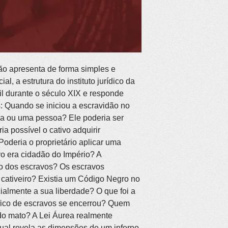
ão apresenta de forma simples e 
al, a estrutura do instituto jurídico da 
l durante o século XIX e responde 
: Quando se iniciou a escravidão no 
sa ou uma pessoa? Ele poderia ser 
a possível o cativo adquirir 
Poderia o proprietário aplicar uma 
o era cidadão do Império? A 
do dos escravos? Os escravos 
cativeiro? Existia um Código Negro no 
ialmente a sua liberdade? O que foi a 
áfico de escravos se encerrou? Quem 
 do mato? A Lei Áurea realmente 
ual revela as dimensões de um inferno 