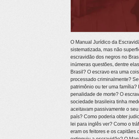
O Manual Jurídico da Escravid
sistematizada, mas não superfici
escravidão dos negros no Brasi
inúmeras questões, dentre elas
Brasil? O escravo era uma coi
processado criminalmente? Seri
patrimônio ou ter uma família? 
penalidade de morte? O escrav
sociedade brasileira tinha me
aceitavam passivamente o seu 
país? Como poderia obter judic
lei para inglês ver? Como o tr
eram os feitores e os capitães
extinguiu a escravidão? O Man