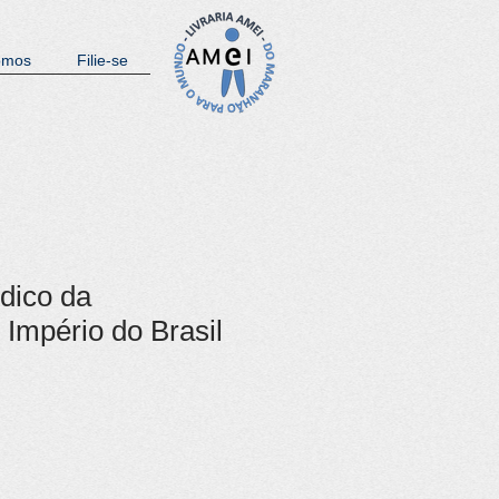
omos
Filie-se
dico da
 Império do Brasil