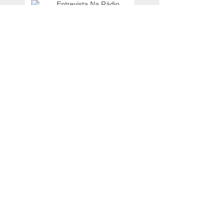
Entrevista Na Rádio
Capital - Cultura e
Literatura Maranhense.
3º Café Literário e
Filosófico.
2º Café Literário e
Filosófico
1º Café Literário e
Filosófico - Vai um
Poema.
Search By Tags