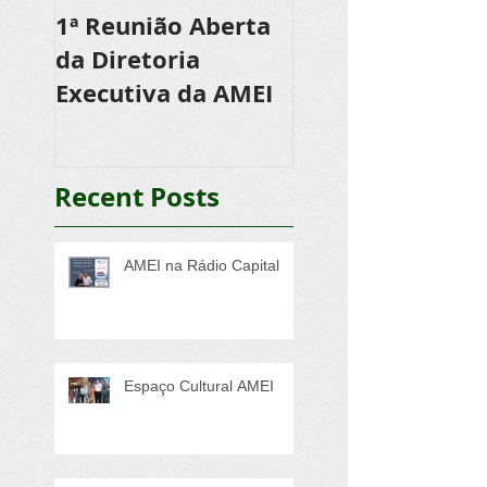
1ª Reunião Aberta
Reunião de
da Diretoria
apresentação d
Executiva da AMEI
projeto da 10ª F
Recent Posts
AMEI na Rádio Capital
Espaço Cultural AMEI