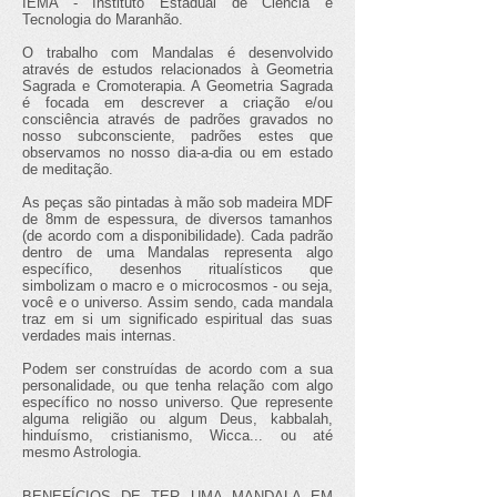
IEMA - Instituto Estadual de Ciência e
Tecnologia do Maranhão.
O trabalho com Mandalas é desenvolvido
através de estudos relacionados à Geometria
Sagrada e Cromoterapia. A Geometria Sagrada
é focada em descrever a criação e/ou
consciência através de padrões gravados no
nosso subconsciente, padrões estes que
observamos no nosso dia-a-dia ou em estado
de meditação.
As peças são pintadas à mão sob madeira MDF
de 8mm de espessura, de diversos tamanhos
(de acordo com a disponibilidade). Cada padrão
dentro de uma Mandalas representa algo
específico, desenhos ritualísticos que
simbolizam o macro e o microcosmos - ou seja,
você e o universo. Assim sendo, cada mandala
traz em si um significado espiritual das suas
verdades mais internas.
Podem ser construídas de acordo com a sua
personalidade, ou que tenha relação com algo
específico no nosso universo. Que represente
alguma religião ou algum Deus, kabbalah,
hinduísmo, cristianismo, Wicca... ou até
mesmo Astrologia.
BENEFÍCIOS DE TER UMA MANDALA EM