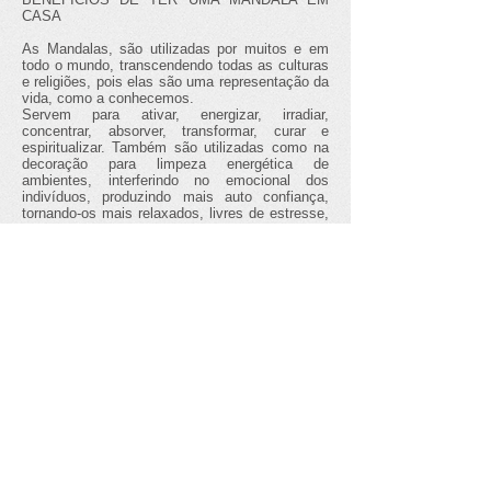
CASA
As Mandalas, são utilizadas por muitos e em
todo o mundo, transcendendo todas as culturas
e religiões, pois elas são uma representação da
vida, como a conhecemos.
Servem para ativar, energizar, irradiar,
concentrar, absorver, transformar, curar e
espiritualizar. Também são utilizadas como na
decoração para limpeza energética de
ambientes, interferindo no emocional dos
indivíduos, produzindo mais auto confiança,
tornando-os mais relaxados, livres de estresse,
saudáveis, criativos e felizes. Quando nos
conectados com o nosso ‘’eu interior’’, permite-
nos capturar nossas verdadeiras essências.
Conheça sua arte