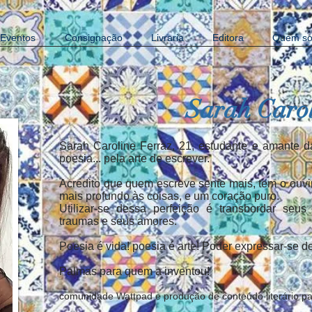
Eventos
Consignação
Livraria
Editora
Quem s
Sarah Carol
Sarah Caroline Ferraz, 21, estudante e amante d
poesia... pela arte de escrever.
Acredito que quem escreve sente mais, tem o ouvir
mais profundo às coisas, e um coração puro.
Utilizar-se dessa perfeição é transbordar seu
traumas e seus amores.
Poesia é vida! poesia é arte! Poder expressar-se 
Palmas para quem a inventou!
comunidade Wattpad e produção de conteúdo literário par