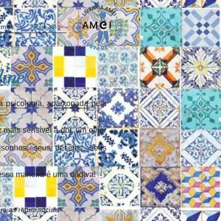
omos
Filie-se
ine
a psicologia, apaixonada pela
 mais sensível a dor, um olhar
s sonhos, seus desejos, seus
dessa maneira é uma dádiva!
a as redes sociais."