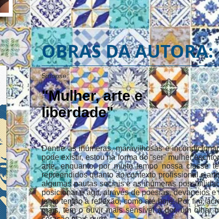
OBRAS DA AUTORA:
Sinopse:
"Mulher, arte e
liberdade"
Dentre as inúmeras, maravilhosas e incondiciona
pode existir, estou na forma do “ser” mulher escrito
arte, enquanto, por muito tempo nossa classe te
repreendidos quanto ao contexto profissional e artí
algumas pautas sociais e as inúmeras possibilidad
posicionar e agir, através de poesias, devaneios e 
tanto tempo à reflexão, como até hoje. Por fim, a
mais, tem o ouvir mais sensível à dor, um olhar
coração mais puro.