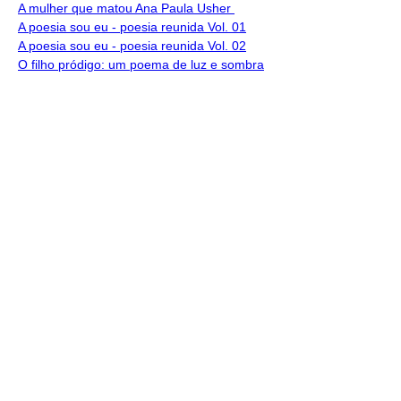
A mulher que matou Ana Paula Usher 
A poesia sou eu - poesia reunida Vol. 01
A poesia sou eu - poesia reunida Vol. 02
O filho pródigo: um poema de luz e sombra
Deus mix - salmos energéticos de açai c/ 
guaraná e cassis
A pequena voz interior e outros comícios 
do vento (2017)
Paralelo 17 (2018)
Maria - a fortaleza sutil que vence a força 
(2017)
Evangelho dos peixes para a ceia de 
aquário (2008)
A paixão segundo Alcântara e novos 
poemas (2006)
Livraria e Espaço Cultural AMEI - São Luís Shopping
(98) 9 8283 2560
(WhatsApp) -
Email:
amei.osfl@gmail.com
Seja sócio!