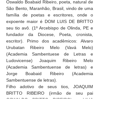
Oswaldo Boabaid Ribeiro, poeta, natural de 
São Bento, Maranhão, Brasil, vindo de uma 
família de poetas e escritores, onde o 
expoente maior é DOM LUIS DE BRITTO 
seu tio avô. (1º Arcebispo de Olinda, PE e 
fundador da Diocese, Poeta, cronista, 
escritor). Primo dos acadêmicos: Alvaro 
Urubatan Ribeiro Melo (Vavá Melo) 
(Academia Sambentuese de Letras e 
Ludovicense) Joaquim Ribeiro Melo 
(Academia Sambentuense de letras) e 
Jorge Boabaid Ribeiro (Academia 
Sambentuense de letras).
Filho adotivo de seus tios, JOAQUIM 
BRITTO RIBEIRO (irmão de seu pai 
OSWALDO BRITTO RIBEIRO) e LILIA 
BOABAID RIBEIRO.
Mora em São Luis do Maranhão, Brasil, 
Empresário do ramo de automóveis, 
consórcio e seguros, dono da Empresa 
SOBENS, parceiro comercial do Grupo 
PARVI. Pseudônimo Literário: Boabaid.