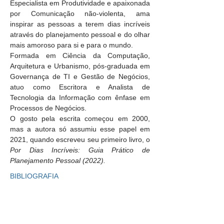
Especialista em Produtividade e apaixonada 
por Comunicação não-violenta, ama 
inspirar as pessoas a terem dias incríveis 
através do planejamento pessoal e do olhar 
mais amoroso para si e para o mundo.
Formada em Ciência da Computação, 
Arquitetura e Urbanismo, pós-graduada em 
Governança de TI e Gestão de Negócios, 
atuo como Escritora e Analista de 
Tecnologia da Informação com ênfase em 
Processos de Negócios.
O gosto pela escrita começou em 2000, 
mas a autora só assumiu esse papel em 
2021, quando escreveu seu primeiro livro, o 
Por Dias Incríveis: Guia Prático de 
Planejamento Pessoal (2022).
BIBLIOGRAFIA
Por Dias Incríveis: Guia Prático de 
Planejamento Pessoal (2022)
Para dias incríveis: A vida recheada do 
Simples (2023 - apenas versão digital)