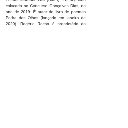
colocado no Concurso Gonçalves Dias, no 
ano de 2019. É autor do livro de poemas 
Pedra dos Olhos (lançado em janeiro de 
2020). Rogério Rocha é proprietário do 
canal Roger Filósofo, no YouTube, onde 
produz e apresenta conteúdos sobre 
filosofia, direito e literatura. Atualmente é 
servidor do Poder Judiciário Estadual 
maranhense.
BIBLIOGRAFIA
Pedra dos Olhos (2019)
As Portas Fugazes (2019)
Obras no prelo: 
Cânticos noturnos para ilhas 
devastadas" (poema)
Caderno de grifos (poema)
Livraria e Espaço Cultural AMEI - São Luís Shopping
(98) 9 8283 2560
(WhatsApp) -
Email:
amei.osfl@gmail.com