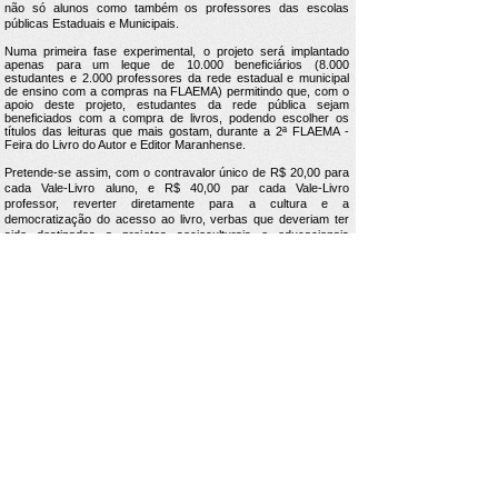
não só alunos como também os professores das escolas
públicas Estaduais e Municipais.
Numa primeira fase experimental, o projeto será implantado
apenas para um leque de 10.000 beneficiários (8.000
estudantes e 2.000 professores da rede estadual e municipal
de ensino com a compras na FLAEMA) permitindo que, com o
apoio deste projeto, estudantes da rede pública sejam
beneficiados com a compra de livros, podendo escolher os
títulos das leituras que mais gostam, durante a 2ª FLAEMA -
Feira do Livro do Autor e Editor Maranhense.
Pretende-se assim, com o contravalor único de R$ 20,00 para
cada Vale-Livro aluno, e R$ 40,00 par cada Vale-Livro
professor, reverter diretamente para a cultura e a
democratização do acesso ao livro, verbas que deveriam ter
sido destinadas a projetos socioculturais e educacionais
priorizados pelo Estado e que não o foram até hoje.
Livraria e Espaço Cultural AMEI - São Luís Shopping
(98) 9 8283 2560
(WhatsApp) -
Email:
amei.osfl@gmail.com
Seja sócio!