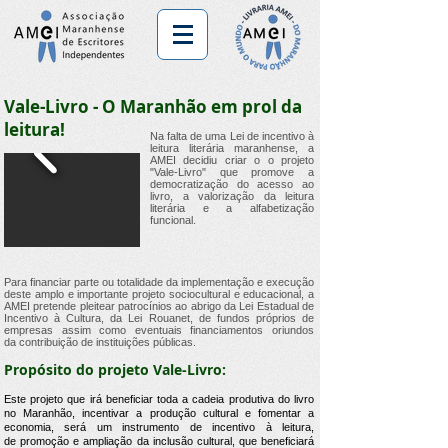
Vale-Livro - O Maranhão em prol da
leitura!
Na falta de uma Lei de incentivo à
leitura literária maranhense, a
AMEI decidiu criar o o projeto
"Vale-Livro" que promove a
democratização do acesso ao
livro, a valorização da leitura
literária e a alfabetização
funcional.
Para financiar parte ou totalidade da implementação e execução
deste amplo e importante projeto sociocultural e educacional, a
AMEI pretende pleitear patrocínios ao abrigo da Lei Estadual de
Incentivo à Cultura, da Lei Rouanet, de fundos próprios de
empresas assim como eventuais financiamentos oriundos
da contribuição de instituições públicas.
Propósito do projeto Vale-Livro:
Este projeto que irá beneficiar toda a cadeia produtiva do livro
no Maranhão, incentivar a produção cultural e fomentar a
economia, será um instrumento de incentivo à leitura,
de promoção e ampliação da inclusão cultural, que beneficiará