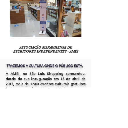
ASSOCIAÇÃO MARANHENSE DE
ESCRITORES INDEPENDENTES - AMEI
TRAZEMOS A CULTURA ONDE O PÚBLICO ESTÁ.
A AMEI, no São Luís Shopping apresentou,
desde de sua inauguração em 15 de abril de
2017, mais de 1.900 eventos culturais gratuitos
(entre os quais mais de 700 lançamentos
literários), numa Mega Livraria com Espaço
Cultural, exclusivamente dedicada à literatura,
artes plásticas, artes cênicas, artesanato,
dança, música, folclore e tudo o demais que a
cultura maranhense tem de melhor.